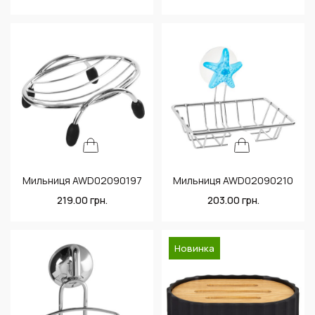
Мильниця AWD02090197
Мильниця AWD02090210
219.00
грн.
203.00
грн.
Новинка