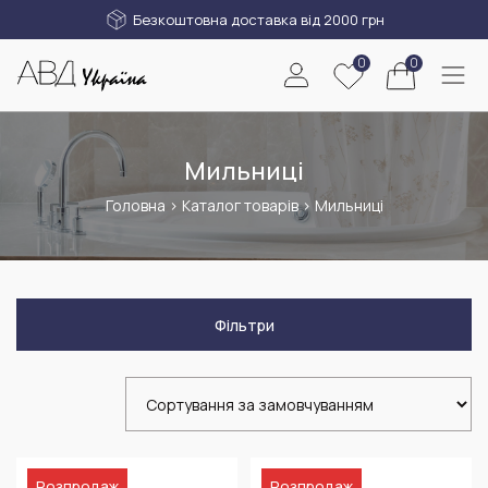
Безкоштовна доставка від 2000 грн
0
0
Мильниці
Головна
>
Каталог товарів
>
Мильниці
Фільтри
Розпродаж
Розпродаж