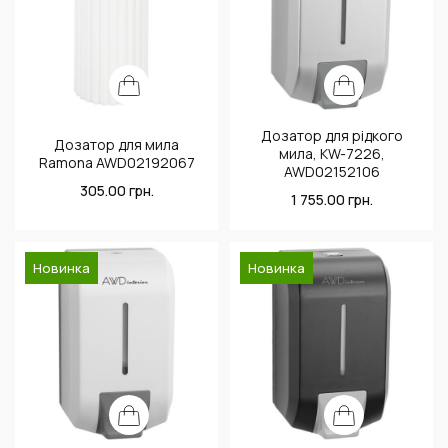
Дозатор для рідкого
Дозатор для мила
мила, KW-7226,
Ramona AWD02192067
AWD02152106
305.00
грн.
1 755.00
грн.
Новинка
Новинка