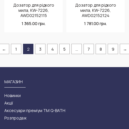
Дозатор для рідкого
Дозатор для рідкого
мила, KW-7226,
мила, KW-7226,
AWD02152115
AWD02152124
1 365.00
грн.
1 781.00
грн.
←
1
2
3
4
5
…
7
8
9
→
МАГАЗИН
Новинки
Акції
Аксесуари преміум ТМ Q-BATH
Розпродаж