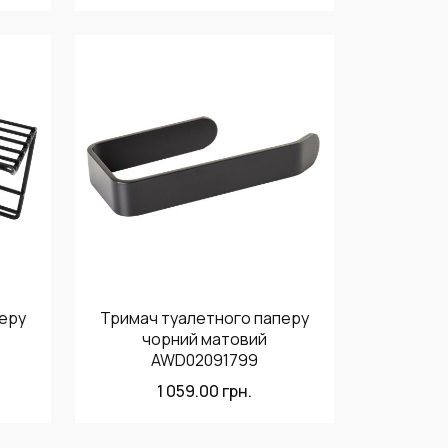
еру
Тримач туалетного паперу
чорний матовий
AWD02091799
1 059.00
грн.