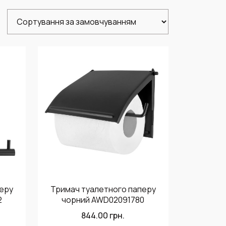
еру
Тримач туалетного паперу
2
чорний AWD02091780
844.00
грн.