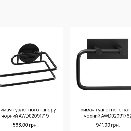
имач туалетного паперу
Тримач туалетного пап
чорний AWD02091719
чорний AWD0209176
563.00
грн.
941.00
грн.