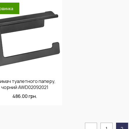
овинка
имач туалетного паперу,
чорний AWD02092021
486.00
грн.
←
1
2