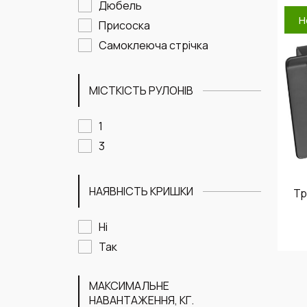
Дюбель
Н
Присоска
Самоклеюча стрічка
МІСТКІСТЬ РУЛОНІВ
1
3
НАЯВНІСТЬ КРИШКИ
Тр
Ні
Так
МАКСИМАЛЬНЕ
НАВАНТАЖЕННЯ, КГ.