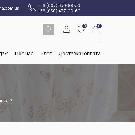
+38 (067) 350-99-36
na.com.ua
+38 (050) 437-09-69
0
0
даж
Про нас
Блог
Доставка і оплата
нка 2