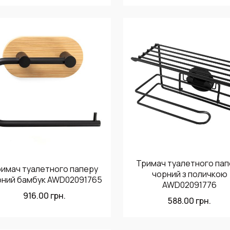
Тримач туалетного пап
имач туалетного паперу
чорний з поличкою
рний бамбук AWD02091765
AWD02091776
916.00
грн.
588.00
грн.