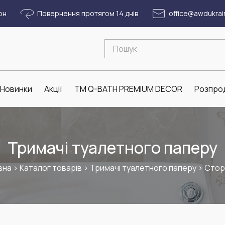
рн
Повернення протягом 14 днів
office@awdukrai
Новинки
Акції
ТМ Q-BATH PREMIUM DECOR
Розпро
Тримачі туалетного паперу
вна
>
Каталог товарів
>
Тримачі туалетного паперу
>
Сторі