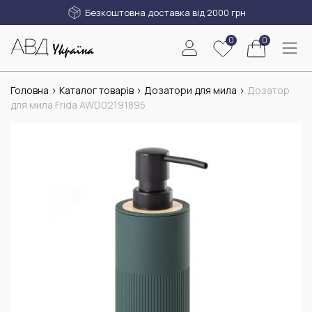
Безкоштовна доставка від 2000 грн
0
0
Головна
>
Каталог товарів
>
Дозатори для мила
>
Дозатор
для мила Frida AWD02191895