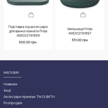
Підставка під аксесуари
Мильниця Frida
для ванної кімнати Frida
AWD02191897
AWD02191899
331.00
грн.
500.00
грн.
МАГАЗИН
Новинки
Акції
Аксесуари преміум ТМ Q-BATH
Розпродаж