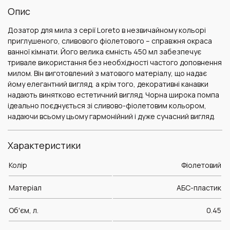
Опис
Дозатор для мила з серії Loreto в незвичайному кольорі
приглушеного, сливового фіолетового – справжня окраса
ванної кімнати. Його велика ємність 450 мл забезпечує
тривале використання без необхідності частого доповнення
милом. Він виготовлений ​​з матового матеріалу, що надає
йому елегантний вигляд, а крім того, декоративні канавки
надають винятково естетичний вигляд. Чорна широка помпа
ідеально поєднується зі сливово-фіолетовим кольором,
надаючи всьому цьому гармонійний і дуже сучасний вигляд.
Характеристики
Колір
Фіолетовий
Матеріал
AБС-пластик
Об'єм, л.
0.45