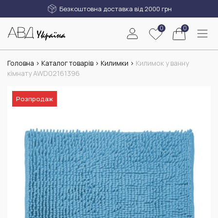
Безкоштовна доставка від 2000 грн
0
0
Головна
>
Каталог товарів
>
Килимки
>
Килимок у ванну
кімнату AWD02161396
Розпродаж