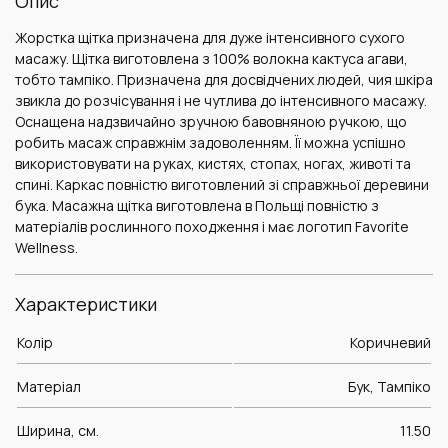
Опис
Жорстка щітка призначена для дуже інтенсивного сухого
масажу. Щітка виготовлена ​​з 100% волокна кактуса агави,
тобто тампіко. Призначена для досвідчених людей, чия шкіра
звикла до розчісування і не чутлива до інтенсивного масажу.
Оснащена надзвичайно зручною бавовняною ручкою, що
робить масаж справжнім задоволенням. Її можна успішно
використовувати на руках, кистях, стопах, ногах, животі та
спині. Каркас повністю виготовлений зі справжньої деревини
бука. Масажна щітка виготовлена ​​в Польщі повністю з
матеріалів рослинного походження і має логотип Favorite
Wellness.
Характеристики
Колір
Коричневий
Матеріал
Бук, Тампіко
Ширина, см.
11.50