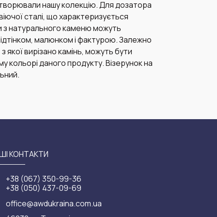
 створювали нашу колекцію. Для дозатора
віючої сталі, що характеризується
и з натурального каменю можуть
відтінком, малюнком і фактурою. Залежно
 з якої вирізано камінь, можуть бути
у кольорі даного продукту. Візерунок на
ьний.
ШІ КОНТАКТИ
+38 (067) 350-99-36
+38 (050) 437-09-69
office@awdukraina.com.ua