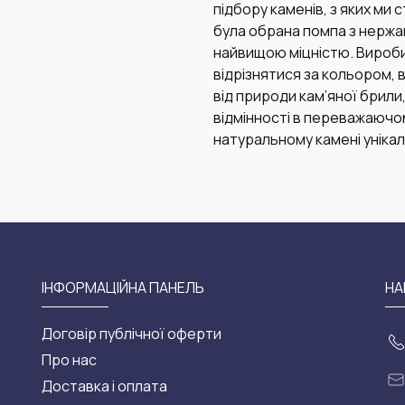
підбору каменів, з яких ми
була обрана помпа з нержа
найвищою міцністю. Вироб
відрізнятися за кольором, 
від природи кам’яної брили,
відмінності в переважаючом
натуральному камені унікал
ІНФОРМАЦІЙНА ПАНЕЛЬ
НА
Договір публічної оферти
Про нас
Доставка і оплата