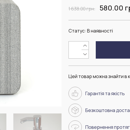
580.00
г
1 638.00
грн.
Статус:
В наявності
Цей товар можна знайти в к
Гарантія та якість
Безкоштовна достав
Повернення протяго