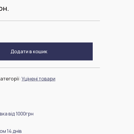
рн.
Додати в кошик
атегорії:
Уцінені товари
ка від 1000грн
м 14 днів