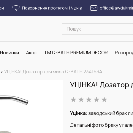
рн
Повернення протягом 14 днів
office@awdukrai
Новинки
Акції
ТМ Q-BATH PREMIUM DECOR
Розпро
>
УЦІНКА! Дозатор для мила Q-BATH 2341534
УЦІНКА! Дозатор 
Уцінка:
заводський брак ли
Детальні фото браку у гале