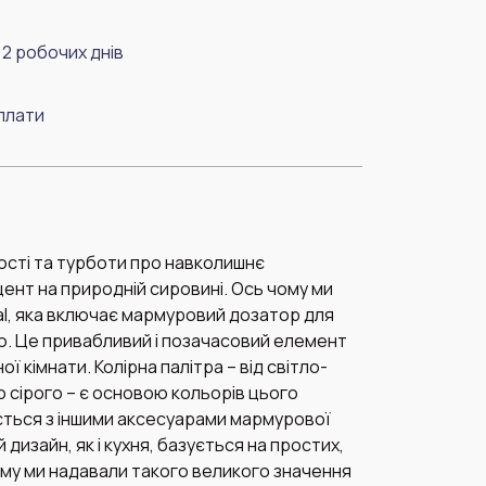
2 робочих днів
плати
ості та турботи про навколишнє
нт на природній сировині. Ось чому ми
ral, яка включає мармуровий дозатор для
. Це привабливий і позачасовий елемент
 кімнати. Колірна палітра – від світло-
 сірого – є основою кольорів цього
ється з іншими аксесуарами мармурової
 дизайн, як і кухня, базується на простих,
Тому ми надавали такого великого значення