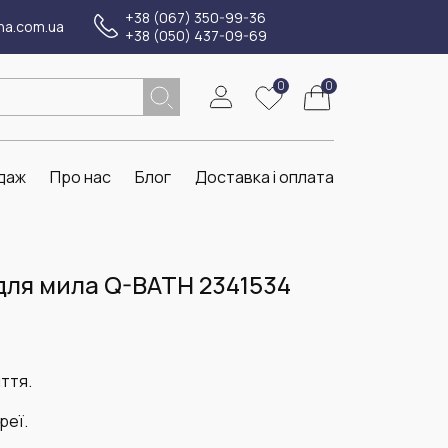
+38 (067) 350-99-36
na.com.ua
+38 (050) 437-09-69
0
0
даж
Про нас
Блог
Доставка і оплата
для мила Q-BATH 2341534
ття.
реї.