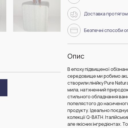
Доставка протягом 
Безпечні способи о
Опис
В епоху підвищеної обізнан
середовище ми робимо акце
створили лінійку Pure Natu
мила, натхненний природою
стильного обладнання ванної
попелястого до насиченого
продукту. Ідеально поєдну
колекції Q-BATH. Італійський
але якісних інгредієнтах. 