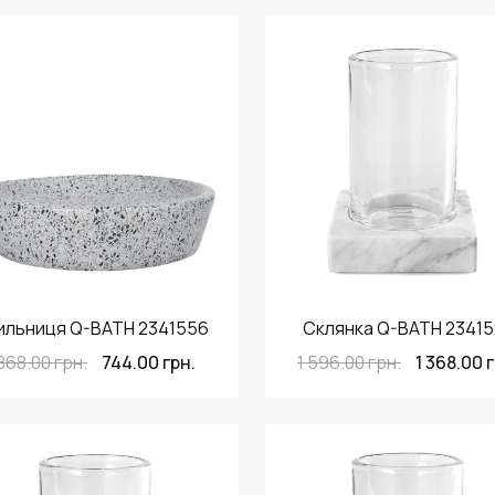
ильниця Q-BATH 2341556
Склянка Q-BATH 23415
868.00
грн.
744.00
грн.
1 596.00
грн.
1 368.00
г