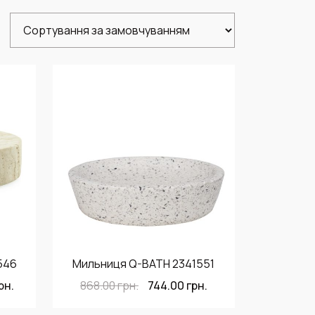
546
Мильниця Q-BATH 2341551
рн.
868.00
грн.
744.00
грн.