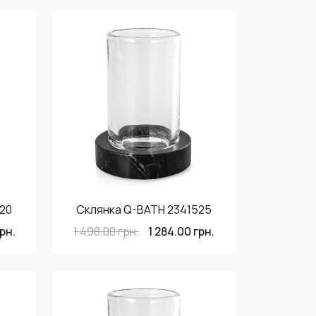
20
Склянка Q-BATH 2341525
рн.
1 498.00
грн.
1 284.00
грн.