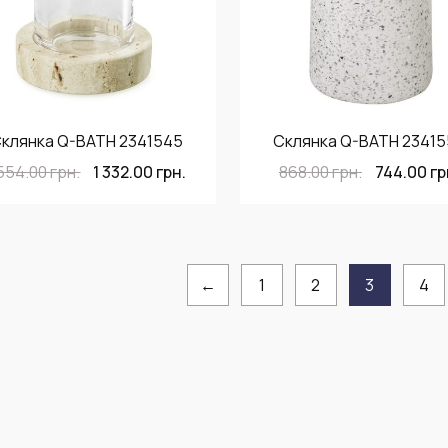
клянка Q-BATH 2341545
Склянка Q-BATH 2341
 554.00
грн.
1 332.00
грн.
868.00
грн.
744.00
гр
←
1
2
3
4