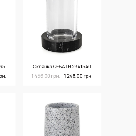
535
Склянка Q-BATH 2341540
рн.
1 456.00
грн.
1 248.00
грн.