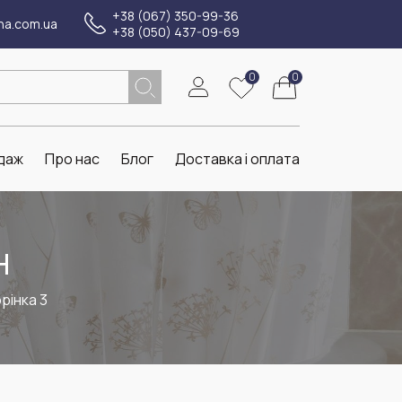
+38 (067) 350-99-36
na.com.ua
+38 (050) 437-09-69
0
0
даж
Про нас
Блог
Доставка і оплата
H
рінка 3