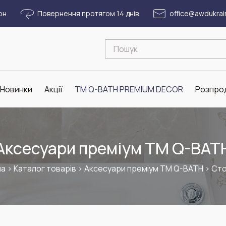
рн
Повернення протягом 14 днів
office@awdukrai
Новинки
Акції
ТМ Q-BATH PREMIUM DECOR
Розпро
Аксесуари преміум ТМ Q-BAT
на
>
Каталог товарів
>
Аксесуари преміум ТМ Q-BATH
>
Сто