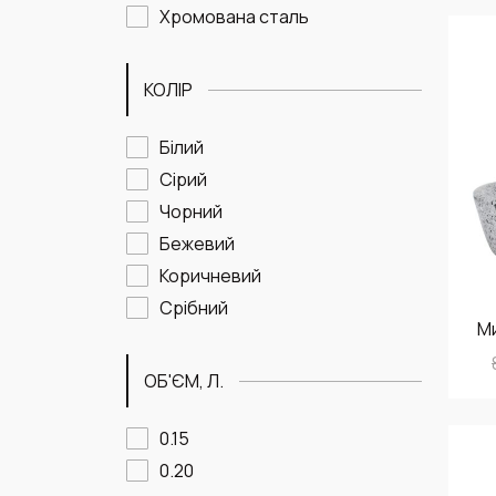
Хромована сталь
КОЛІР
Білий
Сірий
Чорний
Бежевий
Коричневий
Срібний
М
ОБ'ЄМ, Л.
0.15
0.20