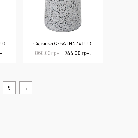
550
Склянка Q-BATH 2341555
н.
868.00
грн.
744.00
грн.
5
→