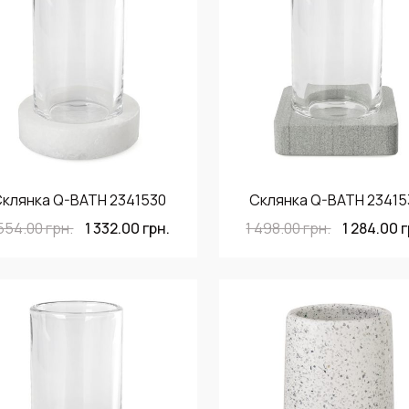
клянка Q-BATH 2341530
Склянка Q-BATH 2341
 554.00
грн.
1 332.00
грн.
1 498.00
грн.
1 284.00
г