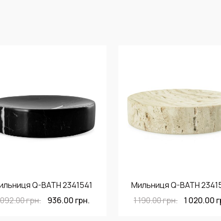
ильниця Q-BATH 2341541
Мильниця Q-BATH 2341
 092.00
грн.
936.00
грн.
1 190.00
грн.
1 020.00
г