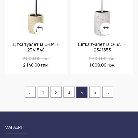
Щітка туалетна Q-BATH
Щітка туалетна Q-BATH
2341548
2341553
2 506.00
грн.
2 100.00
грн.
2 148.00
грн.
1 800.00
грн.
←
1
2
3
4
5
→
МАГАЗИН